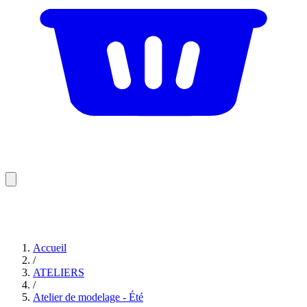
Accueil
/
ATELIERS
/
Atelier de modelage - Été